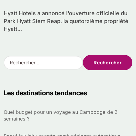
Hyatt Hotels a annoncé l’ouverture officielle du
Park Hyatt Siem Reap, la quatorzième propriété
Hyatt...
R
e
c
h
e
Les destinations tendances
r
c
h
Quel budget pour un voyage au Cambodge de 2
e
semaines ?
r
: