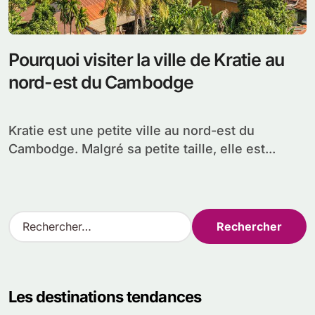
Pourquoi visiter la ville de Kratie au
nord-est du Cambodge
Kratie est une petite ville au nord-est du
Cambodge. Malgré sa petite taille, elle est...
R
e
c
h
e
Les destinations tendances
r
c